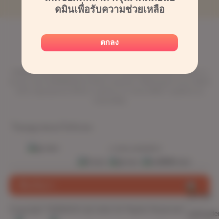
ดมินเพื่อรับความช่วยเหลือ
TKBNEKO
ตกลง
TKBNEKO มุ่งมั่นที่จะมอบประสบการณ์จากเกมลิขสิทธิ์แท้โดยเฉพาะที่ได้รับการ
รับรองจากสถาบันที่เชื่อถือได้และได้รับการยอมรับมากที่สุดในอุตสาหกรรม เพื่อให้
มั่นใจว่าผู้เล่นทุกคนจะได้รับความอุ่นใจจากการเล่นเกมที่มีความยุดติธรรม &
ปลอดภัยที่สุด
ใบอนุญาตและใบรับรอง
การันตีเกมลิขสิทธิ์แท้
เกี่ยวกับเรา
    มาเล่นสล็อตเว็บตรงกับ PG Slot กันเถอะ

Copyright TKBNEKO @ 2026 All Rights Reserved